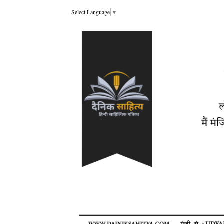
Select Language
▼