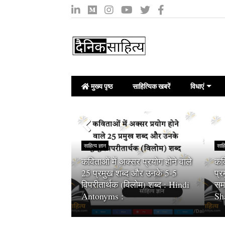
मुख्य पृष्ठ
साहित्यिक खबरें
विधाएं
साहित्य ज्ञान
साहि
कविताओं में अक्सर प्रयोग होने वाले
कवि
े कहते हैं :
25 प्रमुख शब्द और उनके 5-5
प्
 (Independent
विपरीतार्थक (विलोम) शब्द : Hindi
समा
Antonyms :
Sh