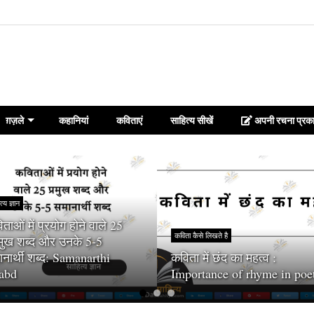
ग़ज़ले
कहानियां
कविताएं
साहित्य सीखें
अपनी रचना प्रका
त्य ज्ञान
ताओं में प्रयोग होने वाले 25
कविता कैसे लिखते है
रमुख शब्द और उनके 5-5
नार्थी शब्द: Samanarthi
कविता में छंद का महत्व :
abd
Importance of rhyme in poe