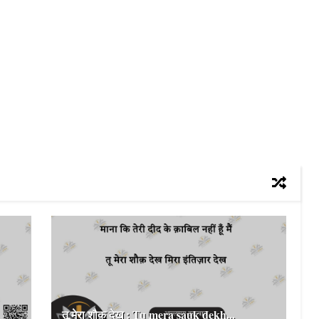
तू मेरा शौक़ देख : Tu mera sauk dekh...