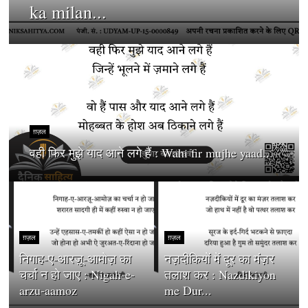
ka milan...
ग़ज़ल
वही फिर मुझे याद आने लगे हैं : Wahi fir mujhe yaad...
ग़ज़ल
ग़ज़ल
निगाह-ए-आरज़ू-आमोज़ का
नज़दीकियों में दूर का मंज़र
चर्चा न हो जाए : Nigah-e-
तलाश कर : Nazdikiyon
arzu-aamoz
me Dur...