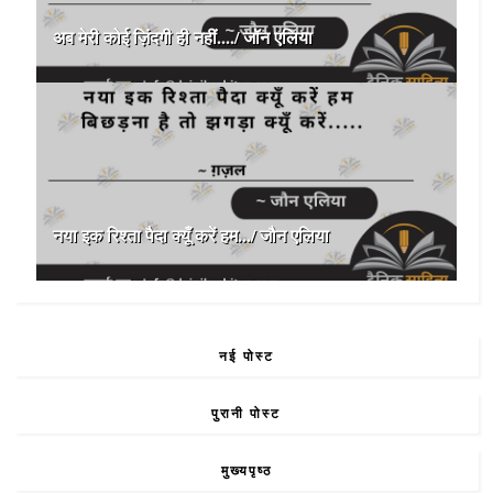
अब मेरी कोई ज़िंदगी ही नहीं..../ जॉन एलिया
नया इक रिश्ता पैदा क्यूँ करें हम.../ जौन एलिया
नई पोस्ट
पुरानी पोस्ट
मुख्यपृष्ठ