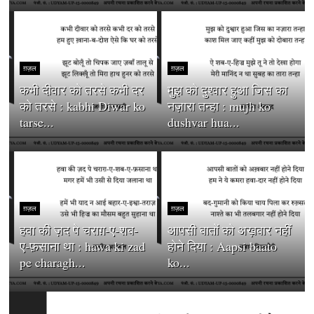
ग़ज़ल
ग़ज़ल
कभी दीवार को तरसे कभी दर
मुझ को दुश्वार हुआ जिस का
को तरसे : kabhi Diwar ko
नज़ारा तन्हा : mujh ko
tarse...
dushvar hua...
ग़ज़ल
ग़ज़ल
हवा की ज़द पे चराग़-ए-शब-
आपसी बातों को अख़बार नहीं
ए-फ़साना था : hawa ki zad
होने दिया : Aapsi baato
pe charagh...
ko...