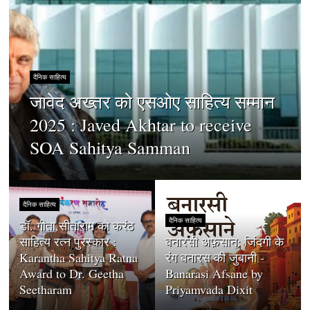
दैनिक साहित्य
जावेद अख्तर को एसओए साहित्य सम्मान
2025 : Javed Akhtar to receive
SOA Sahitya Samman
दैनिक साहित्य
दैनिक साहित्य
डॉ. गीता सीताराम को करंठ
साहित्य रत्न पुरस्कार :
बनारसी अफ़साने: जिंदगी के
Karantha Sahitya Ratna
रंग बनारस की जुबानी -
Award to Dr. Geetha
Banarasi Afsane by
Seetharam
Priyamvada Dixit