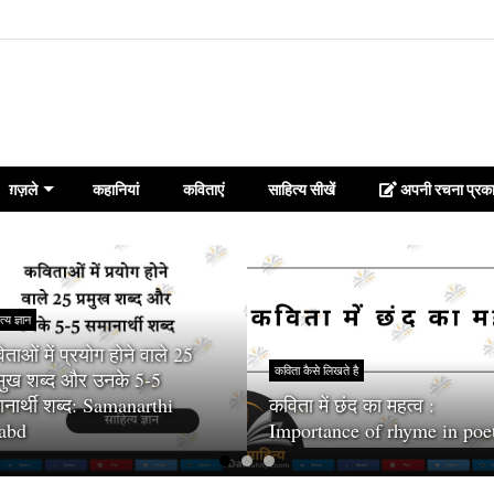
ग़ज़ले
कहानियां
कविताएं
साहित्य सीखें
अपनी रचना प्रका
त्य ज्ञान
ताओं में प्रयोग होने वाले 25
कविता कैसे लिखते है
रमुख शब्द और उनके 5-5
नार्थी शब्द: Samanarthi
कविता में छंद का महत्व :
abd
Importance of rhyme in poe