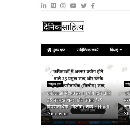
मुख्य पृष्ठ
साहित्यिक खबरें
विधाएं
साहित्य ज्ञान
साहि
कविताओं में अक्सर प्रयोग होने वाले
कवि
े कहते हैं :
25 प्रमुख शब्द और उनके 5-5
प्
 (Independent
विपरीतार्थक (विलोम) शब्द : Hindi
समा
Antonyms :
Sh