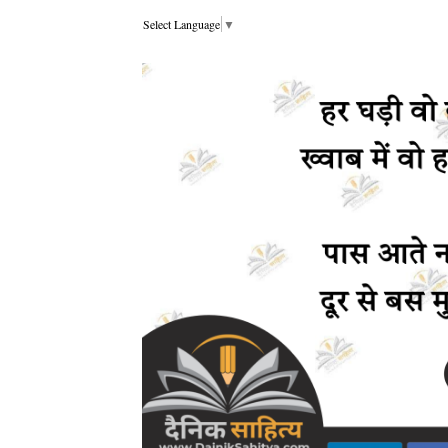
Select Language
▼