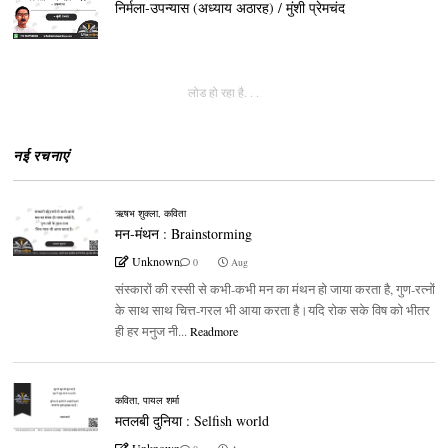
निर्मला-उपन्यास (अध्याय अठारह) / मुंशी प्रेमचंद
लोड हो रहा है. . .
नई रचनाएं
ऋषभ शुक्ला
,
कविता
मन-मंथन : Brainstorming
Unknown
0
Aug
संस्कारों की रस्सी से कभी-कभी मन का मंथन हो जाया करता है, गुण-रत्नों
के साथ साथ चित्त-गरल भी आया करता है।यदि रोक सके विष को भीतर
ही हर मनुज नी...
Readmore
कविता
,
पायल शर्मा
मतलबी दुनिया : Selfish world
Unknown