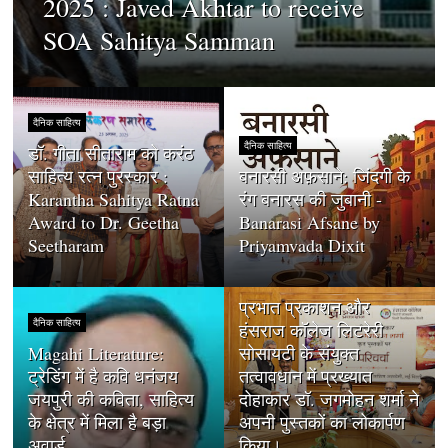
2025 : Javed Akhtar to receive
SOA Sahitya Samman
दैनिक साहित्य
दैनिक साहित्य
डॉ. गीता सीताराम को करंठ
साहित्य रत्न पुरस्कार :
बनारसी अफ़साने: जिंदगी के
Karantha Sahitya Ratna
रंग बनारस की जुबानी -
Award to Dr. Geetha
Banarasi Afsane by
Seetharam
Priyamvada Dixit
दैनिक साहित्य
प्रभात प्रकाशन और
दैनिक साहित्य
हंसराज कॉलेज लिटरेरी
Magahi Literature:
सोसायटी के संयुक्त
ट्रेडिंग में है कवि धनंजय
तत्वावधान में प्रख्यात
जयपुरी की कविता, साहित्य
दोहाकार डॉ. जगमोहन शर्मा ने
के क्षेत्र में मिला है बड़ा
अपनी पुस्तकों का लोकार्पण
अवार्ड,
किया।