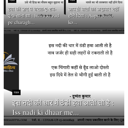
हवा की ज़द पे चराग़-ए-शब-
आपसी बातों को अख़बार नहीं
ए-फ़साना था : hawa ki zad
होने दिया : Aapsi baato
pe charagh...
ko...
ग़ज़ल
इस नदी की धार में ठंडी हवा आती तो है :
Iss nadi ki dhaar me...