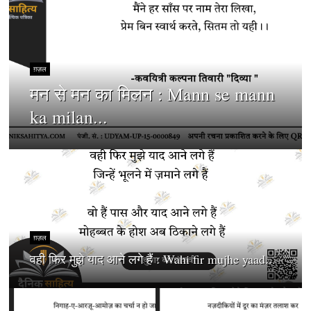
ग़ज़ल
मन से मन का मिलन : Mann se mann
ka milan...
ग़ज़ल
वही फिर मुझे याद आने लगे हैं : Wahi fir mujhe yaad...