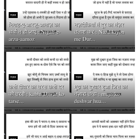
ग़ज़ल
ग़ज़ल
निगाह-ए-आरज़ू-आमोज़ का
नज़दीकियों में दूर का मंज़र
चर्चा न हो जाए : Nigah-e-
तलाश कर : Nazdikiyon
arzu-aamoz
me Dur...
ग़ज़ल
ग़ज़ल
कभी दीवार को तरसे कभी दर
मुझ को दुश्वार हुआ जिस का
को तरसे : kabhi Diwar ko
नज़ारा तन्हा : mujh ko
tarse...
dushvar hua...
ग़ज़ल
ग़ज़ल