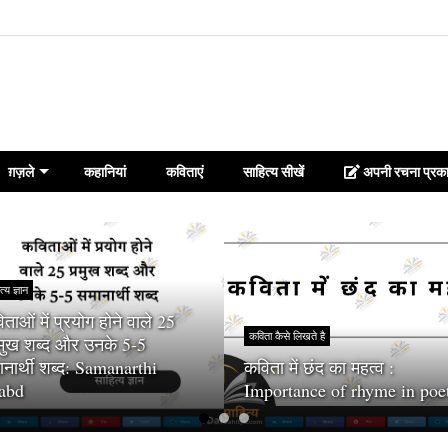
ग़ज़ले
कहानियां
कविताएं
साहित्य सीखें
अपनी रचना प्रका
त्य ज्ञान
ताओं में प्रयोग होने वाले 25
कविता कैसे लिखते है
रमुख शब्द और उनके 5-5
नार्थी शब्द: Samanarthi
कविता में छंद का महत्व :
abd
Importance of rhyme in poe