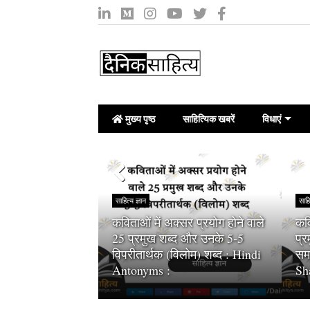
मुख्य पृष्ठ
साहित्यिक खबरें
विधाएं
साहित्य ज्ञान
साहि
कविताओं में अक्सर प्रयोग होने वाले
कवि
े कहते हैं :
25 प्रमुख शब्द और उनके 5-5
प्
 (Independent
विपरीतार्थक (विलोम) शब्द : Hindi
समा
Antonyms :
Sh