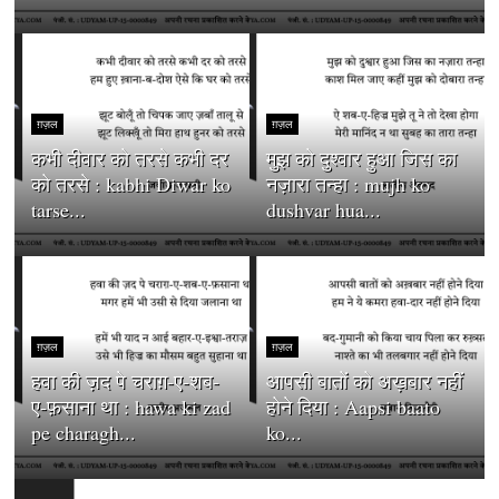
ग़ज़ल
ग़ज़ल
कभी दीवार को तरसे कभी दर
मुझ को दुश्वार हुआ जिस का
को तरसे : kabhi Diwar ko
नज़ारा तन्हा : mujh ko
tarse...
dushvar hua...
ग़ज़ल
ग़ज़ल
हवा की ज़द पे चराग़-ए-शब-
आपसी बातों को अख़बार नहीं
ए-फ़साना था : hawa ki zad
होने दिया : Aapsi baato
pe charagh...
ko...