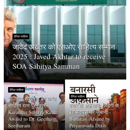
दैनिक साहित्य
जावेद अख्तर को एसओए साहित्य सम्मान
2025 : Javed Akhtar to receive
SOA Sahitya Samman
दैनिक साहित्य
दैनिक साहित्य
डॉ. गीता सीताराम को करंठ
साहित्य रत्न पुरस्कार :
बनारसी अफ़साने: जिंदगी के
Karantha Sahitya Ratna
रंग बनारस की जुबानी -
Award to Dr. Geetha
Banarasi Afsane by
Seetharam
Priyamvada Dixit