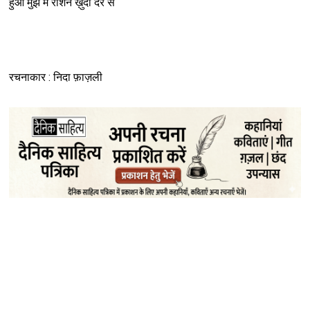
हुआ मुझ में रौशन ख़ुदा देर से
रचनाकार : निदा फ़ाज़ली