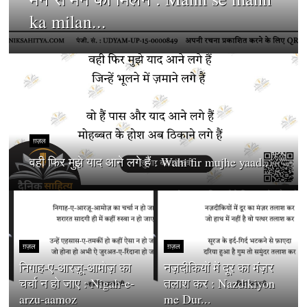
ka milan...
ग़ज़ल
वही फिर मुझे याद आने लगे हैं : Wahi fir mujhe yaad...
ग़ज़ल
ग़ज़ल
निगाह-ए-आरज़ू-आमोज़ का
नज़दीकियों में दूर का मंज़र
चर्चा न हो जाए : Nigah-e-
तलाश कर : Nazdikiyon
arzu-aamoz
me Dur...