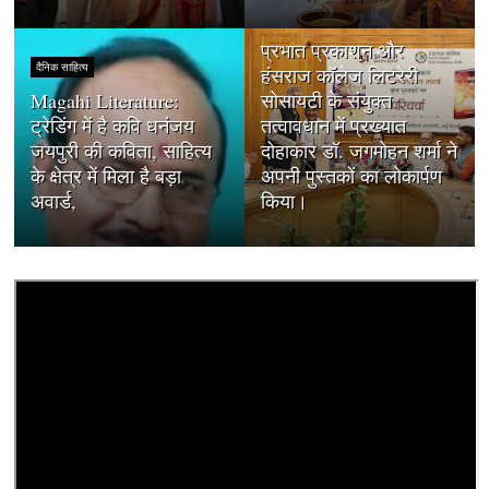
दैनिक साहित्य
प्रभात प्रकाशन और
दैनिक साहित्य
हंसराज कॉलेज लिटरेरी
Magahi Literature:
सोसायटी के संयुक्त
ट्रेडिंग में है कवि धनंजय
तत्वावधान में प्रख्यात
जयपुरी की कविता, साहित्य
दोहाकार डॉ. जगमोहन शर्मा ने
के क्षेत्र में मिला है बड़ा
अपनी पुस्तकों का लोकार्पण
अवार्ड,
किया।