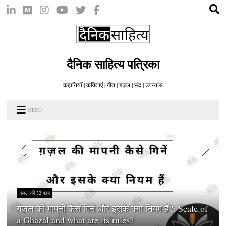
दैनिक साहित्य पत्रिका
कहानियाँ | कविताएं | गीत | ग़ज़ल | छंद | उपन्यास
MENU
ग़ज़ल की 32 बहर
ग़ज़ल की मापनी कैसे गिनें और इसके क्या नियम हैं?: Scale of
a Ghazal and what are its rules?