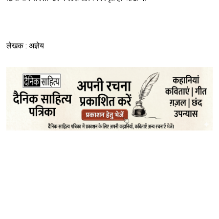
लेखक : अज्ञेय