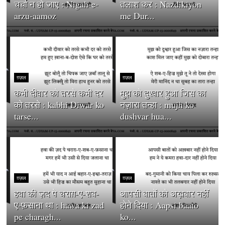
चर्चा न हो जाए : Nigah-e-
तलाश कर : Nazdikiyon
arzu-aamoz
me Dur...
ग़ज़ल
ग़ज़ल
कभी दीवार को तरसे कभी दर
मुझ को दुश्वार हुआ जिस का
को तरसे : kabhi Diwar ko
नज़ारा तन्हा : mujh ko
tarse...
dushvar hua...
ग़ज़ल
ग़ज़ल
हवा की ज़द पे चराग़-ए-शब-
आपसी बातों को अख़बार नहीं
ए-फ़साना था : hawa ki zad
होने दिया : Aapsi baato
pe charagh...
ko...