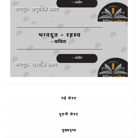
भग्नदूत - अनुरोध../ अज्ञेय
भग्नदूत - रहस्य.../ अज्ञेय
नई पोस्ट
पुरानी पोस्ट
मुख्यपृष्ठ