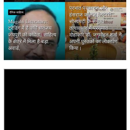
प्रभात प्रकाशन और
दैनिक साहित्य
हंसराज कॉलेज लिटरेरी
Magahi Literature:
सोसायटी के संयुक्त
ट्रेडिंग में है कवि धनंजय
तत्वावधान में प्रख्यात
जयपुरी की कविता, साहित्य
दोहाकार डॉ. जगमोहन शर्मा ने
के क्षेत्र में मिला है बड़ा
अपनी पुस्तकों का लोकार्पण
अवार्ड,
किया।