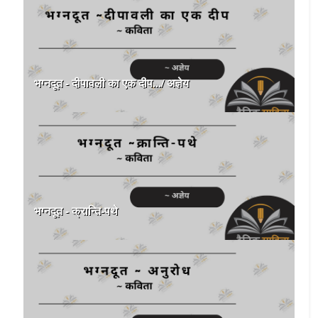
भग्नदूत - दीपावली का एक दीप.../ अज्ञेय
भग्नदूत - क्रान्ति-पथे