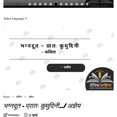
Select Language
▼
Home
कविता
अज्ञेय
भग्नदूत - प्रातः कुमुदिनी../ अज्ञेय
Publisher
25 जुलाई