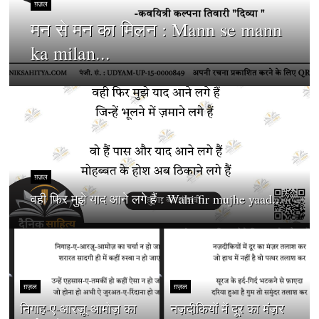
ग़ज़ल
मन से मन का मिलन : Mann se mann
ka milan...
ग़ज़ल
वही फिर मुझे याद आने लगे हैं : Wahi fir mujhe yaad...
ग़ज़ल
ग़ज़ल
निगाह-ए-आरज़ू-आमोज़ का
नज़दीकियों में दूर का मंज़र