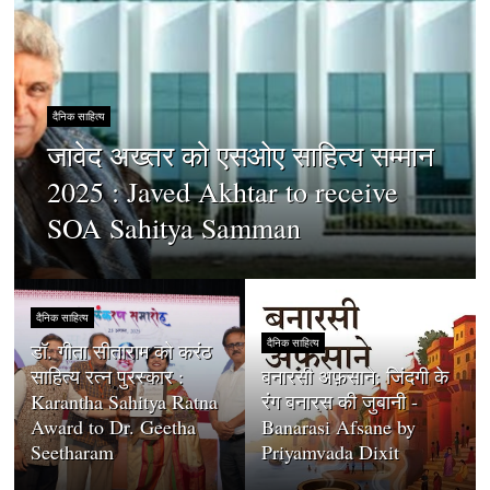
दैनिक साहित्य
जावेद अख्तर को एसओए साहित्य सम्मान
2025 : Javed Akhtar to receive
SOA Sahitya Samman
दैनिक साहित्य
दैनिक साहित्य
डॉ. गीता सीताराम को करंठ
साहित्य रत्न पुरस्कार :
बनारसी अफ़साने: जिंदगी के
Karantha Sahitya Ratna
रंग बनारस की जुबानी -
Award to Dr. Geetha
Banarasi Afsane by
Seetharam
Priyamvada Dixit
दैनिक साहित्य