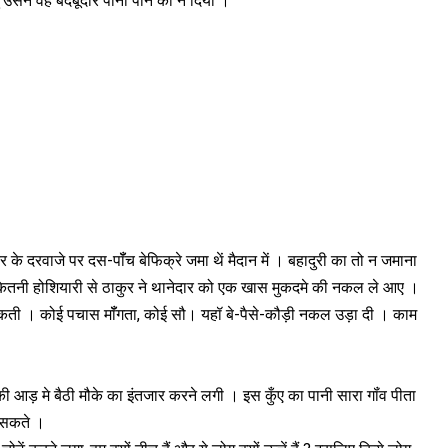
्तु उसने वह बदबूदार पानी पीने को न दिया ।
ुर के दरवाजे पर दस-पॉँच बेफिक्रे जमा थें मैदान में । बहादुरी का तो न जमाना
 । कितनी होशियारी से ठाकुर ने थानेदार को एक खास मुकदमे की नकल ले आए ।
कती । कोई पचास मॉँगता, कोई सौ। यहॉ बे-पैसे-कौड़ी नकल उड़ा दी । काम
की आड़ मे बैठी मौके का इंतजार करने लगी । इस कुँए का पानी सारा गॉंव पीता
र सकते ।