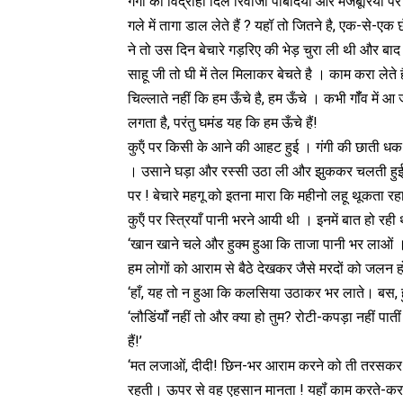
गंगी का विद्रोही दिल रिवाजी पाबंदियों और मजबूरियों पर 
गले में तागा डाल लेते हैं ? यहॉ तो जितने है, एक-से-एक छ
ने तो उस दिन बेचारे गड़रिए की भेड़ चुरा ली थी और बाद 
साहू जी तो घी में तेल मिलाकर बेचते है । काम करा लेते 
चिल्लाते नहीं कि हम ऊँचे है, हम ऊँचे । कभी गॉँव में आ
लगता है, परंतु घमंड यह कि हम ऊँचे हैं!
कुऍं पर किसी के आने की आहट हुई । गंगी की छाती धक
। उसाने घड़ा और रस्सी उठा ली और झुककर चलती हुई एक
पर ! बेचारे महगू को इतना मारा कि महीनो लहू थूकता रह
कुऍं पर स्त्रियाँ पानी भरने आयी थी । इनमें बात हो रही 
‘खान खाने चले और हुक्म हुआ कि ताजा पानी भर लाओं । घ
हम लोगों को आराम से बैठे देखकर जैसे मरदों को जलन हो
‘हाँ, यह तो न हुआ कि कलसिया उठाकर भर लाते। बस, हुक
‘लौडिंयॉँ नहीं तो और क्या हो तुम? रोटी-कपड़ा नहीं प
हैं!’
‘मत लजाओं, दीदी! छिन-भर आराम करने को ती तरसकर र
रहती। ऊपर से वह एहसान मानता ! यहॉं काम करते-करते 