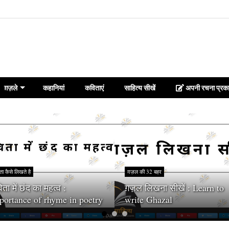
ग़ज़ले
कहानियां
कविताएं
साहित्य सीखें
अपनी रचना प्रका
ा कैसे लिखते है
ग़ज़ल की 32 बहर
ता में छंद का महत्व :
ग़ज़ल लिखना सीखें : Learn to
portance of rhyme in poetry
write Ghazal