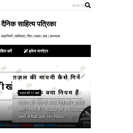
SEARCH
दैनिक साहित्य पत्रिका
कहानियाँ | कविताएं | गीत | ग़ज़ल | छंद | उपन्यास
शित करें
इमेज जनरेटर
ग़ज़ल की 32 बहर
साहित्य ज्ञान
ग़ज़ल की मापनी कैसे गिनें और इसके
दोहा या छंद लिखने मे
क्या नियम हैं?: Scale of a Ghazal
गिनी जाती हैं? - 
and what are its rules?
Ginte Hai?