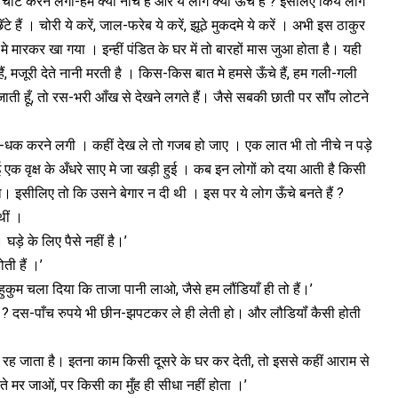
चोटें करने लगा-हम क्यों नीच हैं और ये लोग क्यों ऊचें हैं ? इसलिए किये लोग
ॅटे हैं । चोरी ये करें, जाल-फरेब ये करें, झूठे मुकदमे ये करें । अभी इस ठाकुर
मे मारकर खा गया । इन्हीं पंडित के घर में तो बारहों मास जुआ होता है। यही
हैं, मजूरी देते नानी मरती है । किस-किस बात मे हमसे ऊँचे हैं, हम गली-गली
 जाती हूँ, तो रस-भरी आँख से देखने लगते हैं। जैसे सबकी छाती पर सॉँप लोटने
-धक करने लगी । कहीं देख ले तो गजब हो जाए । एक लात भी तो नीचे न पड़े
 वृक्ष के अँधरे साए मे जा खड़ी हुई । कब इन लोगों को दया आती है किसी
ा। इसीलिए तो कि उसने बेगार न दी थी । इस पर ये लोग ऊँचे बनते हैं ?
थीं ।
ड़े के लिए पैसे नहीं है।’
ती हैं ।’
ुम चला दिया कि ताजा पानी लाओ, जैसे हम लौंडियाँ ही तो हैं।’
ातीं ? दस-पाँच रुपये भी छीन-झपटकर ले ही लेती हो। और लौडियॉं कैसी होती
ह जाता है। इतना काम किसी दूसरे के घर कर देती, तो इससे कहीं आराम से
मर जाओं, पर किसी का मुँह ही सीधा नहीं होता ।’