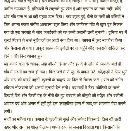
गिद्ध और गीदड़ रहते थे। इस तिलिस्म का भेद समझ में न आया। मकान मौजूद हैं,
जमीन उपजाऊ है, हरियाली से लहराते हुए खेत हैं और इन्सान का नाम नहीं! कोई
और गॉँव पास न था वहीं पड़ाव डाल दिया। जब सुबह हुई, बैलों के गलों की घंटियों ने
फिर अपना रजत-संगीत अलापना शुरू किया और काफिला गॉँव से कुछ दूर निकल
गया तो एक चरवाहे ने जोर-जबर्दस्ती की यह लम्बी कहानी उन्हें सुनायी। दुनिया भर में
घूमते फिरने ने उन्हें मुश्किलों का आदी बना दिया था। आपस में कुद मशविरा किया
और फैसला हो गया। ठाकुर साहब की ड्योढ़ी पर जा पहुँचे और नजराने दाखिल कर
दिये। गॉँव फिर आबाद हुआ।
यह बंजारे बला के चीमड़, लोहे की-सी हिम्मत और इरादे के लोग थे जिनके आते ही
गॉँव में लक्ष्मी का राज हो गया। फिर घरों में से धुएं के बादल उठे, कोल्हाड़ों ने फिर धुएँ
ओर भाप की चादरें पहनीं, तुलसी के चबूतरे पर फिर से चिराग जले। रात को रंगीन
तबियत नौजवानों की अलापें सुनायी देने लगीं। चरागाहों में फिर मवेशियों के गल्ले
दिखाई दिये और किसी पेड़ के नीचे बैठे हुए चरवाहे की बॉँसुरी की मद्धिम और रसीली
आवाज दर्द और असर में डूबी हुई इस प्राकृतिक दृश्य में जादू का आकर्षण पैदा करने
लगी।
भादों का महीना था। कपास के फूलों की सुर्ख और सफेद चिकनाई, तिल की ऊदी
बहार और सन का शोख पीलापन अपने रूप का जलवा दिखाता था। किसानों की