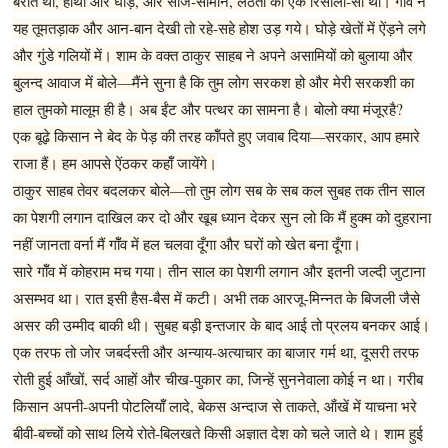
बरात थी, हाथी और घोड़े, और साज-सामान, लठैतों का एक रिसाला-सा था। गॉँव ने
यह तूमतड़ाक और आन-बान देखी तो रहे-सहे होश उड़ गये। घोड़े खेतों में ऐंड़ने लगे
और गुंडे गलियों में। शाम के वक्त ठाकुर साहब ने अपने असामियों को बुलाया और
बुलन्द आवाज में बोले—मैंने सुना है कि तुम लोग सरकश हो और मेरी सरकशी का
हाल तुमको मालूम ही है। अब ईंट और पत्थर का सामना है। बोलो क्या मंजूरहै?
एक बूढ़े किसान ने बेद के पेड़ की तरह कॉँपते हुए जवाब दिया—सरकार, आप हमारे
राजा हैं। हम आपसे ऐंठकर कहॉँ जायेंगे।
ठाकुर साहब तेवर बदलकर बोले—तो तुम लोग सब के सब कल सुबह तक तीन साल
का पेशगी लगान दाखिल कर दो और खूब ध्यान देकर सुन लो कि मैं हुक्म को दुहराना
नहीं जानता वर्ना मैं गॉँव में हल चलवा दूँगा और घरों को खेत बना दूँगा।
सारे गॉँव में कोहराम मच गया। तीन साल का पेशगी लगान और इतनी जल्दी जुटाना
असम्भव था। रात इसी हैस-बैस में कटी। अभी तक आरजू-मिन्नत के बिजली जैसे
असर की उम्मीद बाकी थी। सुबह बड़ी इन्तजार के बाद आई तो प्रलय बनकर आई।
एक तरफ तो जोर जबर्दस्ती और अन्याय-अत्याचार का बाजार गर्म था, दूसरी तरफ
रोती हुई आँखों, सर्द आहों और चीख-पुकार का, जिन्हें सुननेवाला कोई न था। गरीब
किसान अपनी-अपनी पोटलियॉँ लादे, बेकस अन्दाज से ताकते, ऑंखें में याचना भरे
बीवी-बच्चों को साथ लिये रोते-बिलखते किसी अज्ञात देश को चले जाते थे। शाम हुई