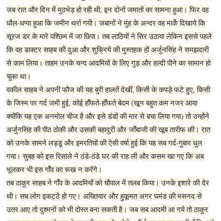
जब रात और दिन में मुठभेड़ हो रही थी, इन दोनों जमातों का सामना हुआ। फिर वह
धौल-धप्पा हुआ कि जमीन थर्रा गयी। जबानों ने मुंह के अन्दर वह मार्के दिखाये कि
सूरज डर के मारे पश्छिम में जा छिपा। तब लाठियों ने सिर उठाया लेकिन इससे पहले
कि वह डाक्टर साहब की दुआ और शुक्रिये की मुस्तहक हों अर्जुनसिंह ने समझदारी
से काम लिया। ताहम उनके चन्द आदमियों के लिए गुड़ और हल्दी पीने का सामान हो
चुका था।
वकील साहब ने अपनी फौज की यह बुरी हालतें देखीं, किसी के कपड़े फटे हुए, किसी
के जिस्म पर गर्द जमी हुई, कोई हॉँफते-हॉँफते बेदम (खून बहुत कम नजर आया
क्योंकि यह एक अनमोल चीज है और इसे डंडों की मार से बचा लिया गया) तो उन्होंने
अर्जुनसिंह की पीठ ठोकी और उसकी बहादुरी और जॉँबाजी की खूब तारीफ की। रात
को उनके सामने लड्डू और इमरतियों की ऐसी वर्षा हुई कि यह सब गर्द-गुबार धुल
गया। सुबह को इस रिसाले ने ठंडे-ठंडे घर की राह ली और कसम खा गए कि अब
भूलकर भी इस गॉँव का रूख न करेंगे।
तब ठाकुर साहब ने गॉँव के आदमियों को चौपाल में तलब किया। उनके इशारे की देर
थी। सब लोग इकट्ठे हो गए। अख्तियार और हुकूमत अगर घमंड की मसनद से
उतर आए तो दुश्मनों को भी दोस्त बना सकती है। जब सब आदमी आ गये तो ठाकुर