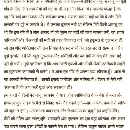
साहब एक-एक करके उनसे बगलगीर हुए ओर बोले—मैं ईश्वर का बहु ऋणी हूँ कि मुझे
गॉँव के लिए जिन आदमियों की तलाश थी, वह लोग मिल गये। आपको मालूम है कि
यह गॉँव कई बार उजड़ा और कई बार बसा। उसका कारण यही था कि वे लोग मेरी
कसौटी पर पूरे न उतरते थे। मैं उनका दुश्मन नहीं था लेकिन मेरी दिली आरजू यह
थी कि इस गॉँव में वे लोग आबाद हों जो जुल्म का मर्दों की तरह सामना करें, जो अपने
अधिकारों और रिआयतों की मर्दों की तरह हिफाजत करें, जो हुकूमत के गुलाम न हों,
जो रोब और अख्तियार की तेज निगाह देखकर बच्चों की तरह डर से सहम न जाऍं।
मुझे इत्मीनान है कि बहुत नुकसान और शर्मिंदगी और बदनामी के बाद मेरी तमन्नाएँ
पूरी हो गयीं। मुझे इत्मीनान है कि आप उल्टी हवाओं और ऊँची-ऊँची उठनेवाली लहरों
का मुकाबला कामयाबी से करेंगे। मैं आज इस गॉँव से अपना हाथ खींचता हूँ। आज से
यह आपकी मिल्कियत है। आपही इसके जमींदार और मालिक हैं। ईश्वर से मेरी यही
प्रार्थना है कि आप फलें-फूलें ओर सरसब्ज हों।
इन शब्दों ने दिलों पर जादू का काम किया। लोग स्वामिभक्ति के आवेश से मस्त हो-
होकर ठाकुर साहब के पैरों से लिपट गये और कहने लगे—हम आपके, कदमों से जीते-
जी जुदा न होंगे। आपका-सा कद्रदान और रिआया-परवर बुजुर्ग हम कहॉँ पायेंगे।
वीरों की भक्ति और सहनुभूति, वफादारी और एहसान का एक बड़ा दर्दनाक और असर
पैदा करने वाला दृश्य आँखों के सामने पेश हो गया। लेकिन ठाकुर साहब अपने उदार