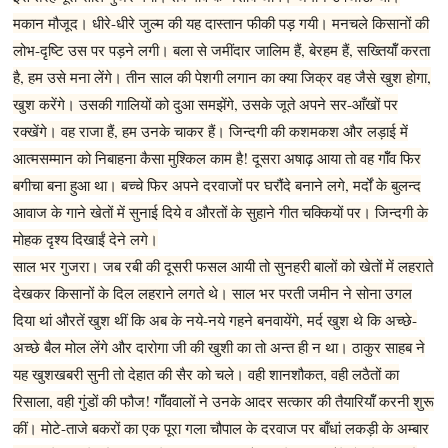
मकान मौजूद। धीरे-धीरे जुल्म की यह दास्तान फीकी पड़ गयी। मनचले किसानों की
लोभ-दृष्टि उस पर पड़ने लगी। बला से जमींदार जालिम हैं, बेरहम हैं, सख्तियॉँ करता
है, हम उसे मना लेंगे। तीन साल की पेशगी लगान का क्या जिक्र वह जैसे खुश होगा,
खुश करेंगे। उसकी गालियों को दुआ समझेंगे, उसके जूते अपने सर-आँखों पर
रक्खेंगे। वह राजा हैं, हम उनके चाकर हैं। जिन्दगी की कशमकश और लड़ाई में
आत्मसम्मान को निबाहना कैसा मुश्किल काम है! दूसरा अषाढ़ आया तो वह गॉँव फिर
बगीचा बना हुआ था। बच्चे फिर अपने दरवाजों पर घरौंदे बनाने लगे, मर्दों के बुलन्द
आवाज के गाने खेतों में सुनाई दिये व औरतों के सुहाने गीत चक्कियों पर। जिन्दगी के
मोहक दृश्य दिखाईं देने लगे।
साल भर गुजरा। जब रबी की दूसरी फसल आयी तो सुनहरी बालों को खेतों में लहराते
देखकर किसानों के दिल लहराने लगते थे। साल भर परती जमीन ने सोना उगल
दिया थां औरतें खुश थीं कि अब के नये-नये गहने बनवायेंगे, मर्द खुश थे कि अच्छे-
अच्छे बैल मोल लेंगे और दारोगा जी की खुशी का तो अन्त ही न था। ठाकुर साहब ने
यह खुशखबरी सुनी तो देहात की सैर को चले। वही शानशौकत, वही लठैतों का
रिसाला, वही गुंडों की फौज! गॉँववालों ने उनके आदर सत्कार की तैयारियॉँ करनी शुरू
कीं। मोटे-ताजे बकरों का एक पूरा गला चौपाल के दरवाज पर बाँधां लकड़ी के अम्बार