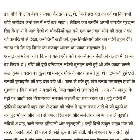
इस मौजे के लोग बेहद सरदश और झगड़ालू थे, जिन्हें इस बात का गर्व था कि कभी
कोई जमींदार उन्हें बस में नहीं कर सका। लेकिन जब उन्होंने अपनी बागडोर प्रद्युम्न
सिंह के हाथों में जाते देखी तो चौकड़ियॉँ भूल गये, एक बदलगाम घोड़े की तरह सवार
को कनखियों से देखा, कनौतियॉँ खड़ी कीं, कुछ हिनहिनाये और तब गर्दनें झुका दीं।
समझ गये कि यह जिगर का मजबूत आसन का पक्का शहसवार है।
असाढ़ का महीना था। किसान गहने और बर्तन बेच-बेचकर बैलों की तलाश में दर-ब-
दर फिरते थे। गॉँवों की बूढ़ी बनियाइन नवेली दुलहन बनी हुई थी और फाका करने
वाला कुम्हार बरात का दूल्हा था मजदूर मौके के बादशाह बने हुए थे। टपकती हुई छतें
उनकी कृपादृष्टि की राह देख रही थी। घास से ढके हुए खेत उनके ममतापूर्ण हाथों के
मुहताज। जिसे चाहते थे बसाते थे, जिस चाहते थे उजाड़ते थे। आम और जामुन के
पेड़ों पर आठों पहर निशानेबाज मनचले लड़कों का धावा रहता था। बूढ़े गर्दनों में
झोलियॉँ लटकाये पहर रात से टपके की खोज में घूमते नजर आते थे जो बुढ़ापे के
बावजूद भोजन और जाप से ज्यादा दिलचस्प और मज़ेदार काम था। नाले पुरशोर,
नदियॉँ अथाह, चारों तरफ हरियाली और खुशहाली। इन्हीं दिनों ठाकुर साहब मौत की
तरह, जिसके आने की पहले से कोई सूचना नहीं होती, गॉँव में आये। एक सजी हुई