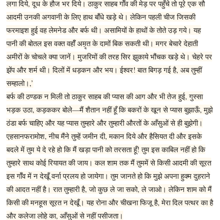
लगा दिये, दूध के हौज भर दिये। ठाकुर साहब गॉँव की मेड़ पर पहुँचे तो पूरे एक सौ
आदमी उनकी अगवानी के लिए हाथ बॉँधे खड़े थे। लेकिन पहली चीज जिसकी
फरमाइश हुई वह लेमनेड और बर्फ थी। असामियों के हाथों के तोते उड़ गये। यह
पानी की बोतल इस वक्त वहॉँ अम़ृत के दामों बिक सकती थी। मगर बेचारे देहाती
अमीरों के चोचले क्या जानें। मुजरिमों की तरह सिर झुकाये भौंचक खड़े थे। चेहरे पर
झेंप और शर्म थी। दिलों में धड़कन और भय। ईश्वर! बात बिगड़ गई है, अब तुम्हीं
सम्हालो।,’
बर्फ की ठण्डक न मिली तो ठाकुर साहब की प्यास की आग और भी तेज हुई, गुस्सा
भड़क उठा, कड़ककर बोले—मैं शैतान नहीं हूँ कि बकरों के खून से प्यास बुझाऊँ, मुझे
ठंडा बर्फ चाहिए और यह प्यास तुम्हारे और तुम्हारी औरतों के आँसुओं से ही बुझेगी।
एहसानफरामोश, नीच मैंने तुम्हें जमीन दी, मकान दिये और हैसियत दी और इसके
बदले में तुम ये दे रहे हो कि मैं खड़ा पानी को तरसता हूँ! तुम इस काबिल नहीं हो कि
तुम्हारे साथ कोई रियायत की जाय। कल शाम तक मैं तुममें से किसी आदमी की सूरत
इस गॉँव में न देखूँ वर्ना प्रलय हो जायेगा। तुम जानते हो कि मुझे अपना हुक्म दुहराने
की आदत नहीं है। रात तुम्हारी है, जो कुछ ले जा सको, ले जाओ। लेकिन शाम को मैं
किसी की मनहूस सूरत न देखूँ। यह रोना और चीखना फिजू है, मेरा दिल पत्थर का है
और कलेजा लोहे का, आँसुओं से नहीं पसीजता।