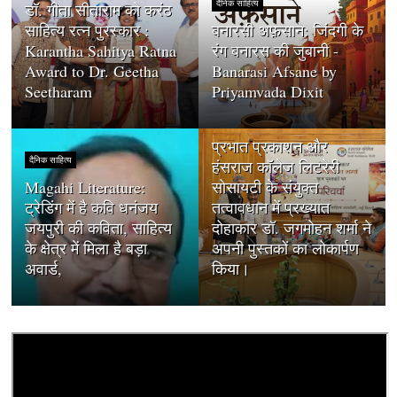
दैनिक साहित्य
डॉ. गीता सीताराम को करंठ
साहित्य रत्न पुरस्कार :
बनारसी अफ़साने: जिंदगी के
Karantha Sahitya Ratna
रंग बनारस की जुबानी -
Award to Dr. Geetha
Banarasi Afsane by
Seetharam
Priyamvada Dixit
दैनिक साहित्य
प्रभात प्रकाशन और
दैनिक साहित्य
हंसराज कॉलेज लिटरेरी
Magahi Literature:
सोसायटी के संयुक्त
ट्रेडिंग में है कवि धनंजय
तत्वावधान में प्रख्यात
जयपुरी की कविता, साहित्य
दोहाकार डॉ. जगमोहन शर्मा ने
के क्षेत्र में मिला है बड़ा
अपनी पुस्तकों का लोकार्पण
अवार्ड,
किया।