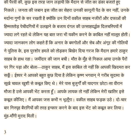
की पैरवी की, कुछ इस तरह जान लड़ायी कि मैदान से जीत का डंका बजाते हुए
निकले। जनता की जबान इस जीत का सेहरा उनकी कानूनी पैठ के सर नहीं, उनके
मर्दाना गुणों के सर रखती है क्योंकि उन दिनों वकील साहब नजीरों और दफाओं की
हिम्मततोड़ पेचीदगियों में उलझने के बजाय दंगल की उत्साहवर्द्धक दिलचस्पियों में
ज्यादा लगे रहते थे लेकिन यह बात जरा भी यकीन करने के काबिल नहीं मालूम होती।
ज्यादा जानकान लोग कहते हैं कि अनार के बमगोलों और सेब और अंगूर की गोलियों
ने पुलिस के, इस पुरशोर हमले को तोड़कर बिखेर दिया गरज कि मैदान हमारे ठाकुर
साहब के हाथ रहा। जमींदार की जान बची। मौत के मुँह से निकल आया उनके पैरों
पर गिर पड़ा और बोला—ठाकुर साहब, मैं इस काबिल तो नहीं कि आपकी खिदमत कर
सकूँ। ईश्वर ने आपको बहुत कुछ दिया है लेकिन कृष्ण भगवान् ने गरीब सुदामा के
सूखे चावल खुशी से कबूल किए थे। मेरे पास बुजुर्गों की यादगार छोटा-सा वीरान
मौजा है उसे आपकी भेंट करता हूँ। आपके लायक तो नहीं लेकिन मेरी खातिर इसे
कबूल कीजिए। मैं आपका जस कभी न भूलूँगा। वकील साहब फड़क उठे। दो-चार
बार निस्पृह बैरागियों की तरह इन्कार करने के बाद इस भेंट को कबूल कर लिया।
मुंह-मॉँगी मुराद मिली।
3