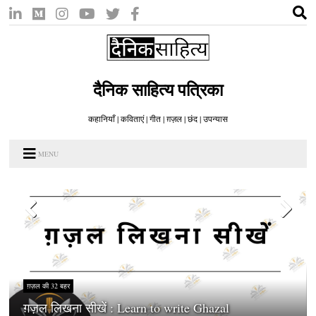
दैनिक साहित्य पत्रिका
कहानियाँ | कविताएं | गीत | ग़ज़ल | छंद | उपन्यास
MENU
ग़ज़ल की 32 बहर
ग़ज़ल की मापनी कैसे गिनें और इसके क्या नियम हैं?: Scale of
a Ghazal and what are its rules?