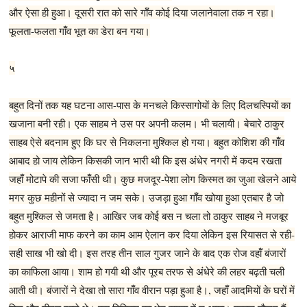
और ऐसा ही हुआ। दूसरी रात को सारे गॉँव कोई दिया जलानेवाला तक न रहा।
फूलता-फलता गॉँव भूत का डेरा बन गया।
५
बहुत दिनों तक यह घटना आस-पास के मनचले किस्सागोयों के लिए दिलचस्पियों का
खजाना बनी रही। एक साहब ने उस पर अपनी कलम। भी चलायी। बेचारे ठाकुर
साहब ऐसे बदनाम हुए कि घर से निकलना मुश्किल हो गया। बहुत कोशिश की गॉँव
आबाद हो जाय लेकिन किसकी जान भारी थी कि इस अंधेर नगरी में कदम रखता
जहॉँ मोटापे की सजा फॉँसी थी। कुछ मजदूर-पेशा लोग किस्मत का जुआ खेलने आये
मगर कुछ महीनों से ज्यादा न जम सके। उजड़ा हुआ गॉँव खोया हुआ एतबार है जो
बहुत मुश्किल से जमता है। आखिर जब कोई बस न चला तो ठाकुर साहब ने मजबूर
होकर आराजी माफ करने का काम आम ऐलान कर दिया लेकिन इस रियासत से रही-
सही साख भी खो दी। इस तरह तीन साल गुजर जाने के बाद एक रोज वहॉँ बंजारों
का काफिला आया। शाम हो गयी थी और पूरब तरफ से अंधेरे की लहर बढ़ती चली
आती थी। बंजारों ने देखा तो सारा गॉँव वीरान पड़ा हुआ है।, जहॉँ आदमियों के घरों में