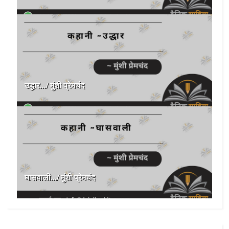
उद्धार.../ मुंशी प्रेमचंद
घासवाली.../ मुंशी प्रेमचंद