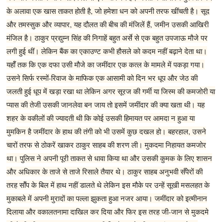
के अलावा एक खास ताकत होती है, जो हमेशा धन को अपनी तरफ खींचती है। सूद
और तमस्सुक और व्यापार, यह दौलत की बीच की मंजिलें हैं, जमीन उसकी आखिरी
मंजिल है। ठाकुर प्रद्युम्न सिंह की निगाहें बहुत अर्से से एक बहुत उपजाऊ मौजे पर
लगी हुई थीं। लेकिन बैंक का एकाउण्ट कभी हौसले को कदम नहीं बढ़ाने देता था।
यहॉँ तक कि एक दफा उसी मौजे का जमींदार एक कत्ल के मामले में पकड़ा गया।
उसने सिर्फ रस्मों-रिवाज के माफिक एक आसामी को दिन भर धूप और जेठ की
जलती हुई धूप में खड़ा रखा था लेकिन अगर सूरज की गर्मी या जिस्म की कमजोरी या
प्यास की तेजी उसकी जानलेवा बन जाय तो इसमें जमींदार की क्या खता थी। यह
शहर के वकीलों की ज्यादती थी कि कोई उसकी हिमायत पर आमदा न हुआ या
मुमकिन है जमींदार के हाथ की तंगी को भी उसमें कुछ दखल हो। बहरहाल, उसने
चारों तरफ से ठोकरें खाकर ठाकुर साहब की शरण ली। मुकदमा निहायत कमजोर
था। पुलिस ने अपनी पूरी ताकत से धावा किया था और उसकी कुमक के लिए शासन
और अधिकार के ताजे से ताजे रिसाले तैयार थे। ठाकुर साहब अनुभवी सँपेरों की
तरह सॉँप के बिल में हाथ नहीं डालते थे लेकिन इस मौके पर उन्हें सूखी मसलहत के
मुकाबले में अपनी मुरादों का पल्ला झुकता हुआ नजर आया। जमींदार को इत्मीनान
दिलाया और वकालतनामा दाखिल कर दिया और फिर इस तरह जी-जान से मुकदमे