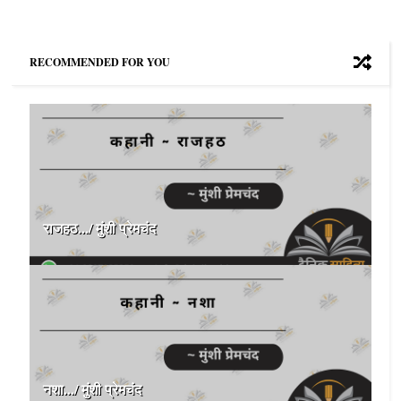
RECOMMENDED FOR YOU
राजहठ.../ मुंशी प्रेमचंद
नशा.../ मुंशी प्रेमचंद