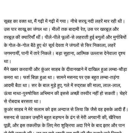
सूबह का वक्त था, मैं गढ़ी में गढ़ी में गया। नीचे सरयू नदी लहरें मार रही थी।
उस पार साखू का जंगल था। मीलों तक बादामी रेत, उस पर खरबूज़ और
तरबूज़ की क्यारियॉँ थीं। पीले-पीले फूलों-से लहराती हुई बगुलों और मुर्गाबियों
के गोल-के-गोल बैठे हुए थे! सूर्य देवता ने जंगलों से सिर निकाला, लहरें
जगमगायीं, पानी में तारे निकले। बड़ा सुहाना, आत्मिक उल्लास देनेवाला दृश्य
था।
मैंने खबर करवायी और कुंअर साहब के दीवानखाने में दाखिल हुआ लम्बा-चौड़ा
कमरा था। फर्श बिछा हुआ था। सामने मसनद पर एक बहुत लम्बा-तड़ंगा
आदमी बैठा था। सर के बाल मुड़े हुए, गले में रुद्राक्ष की माला, लाल-लाल,
ऊंचा माथा-पुरुषोचित अभिमान की इससे अच्छी तस्वीर नहीं हो सकती। चेहरे
से रोबदाब बरसता था।
कुअंर साहब ने मेरे सलाम को इस अन्दाज से लिया कि जैसे वह इसके आदी हैं।
मसनद से उठकर उन्होंने बहुत बड़प्पन के ढंग से मेरी अगवानी की, खैरियत
पूछी, और इस तकलीफ़ के लिए मेरा शुक्रिया अदा रिने के बाद इतर और पान