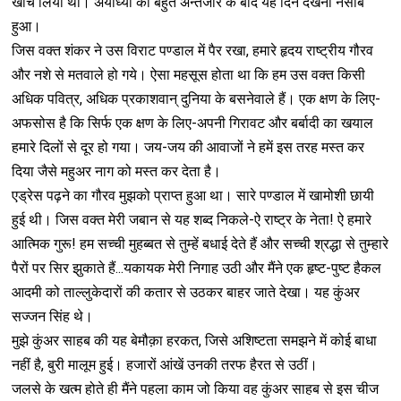
खींच लिया था। अयोध्या को बहुत अन्तजार के बाद यह दिन देखना नसीब
हुआ।
जिस वक्त शंकर ने उस विराट पण्डाल में पैर रखा, हमारे हृदय राष्ट्रीय गौरव
और नशे से मतवाले हो गये। ऐसा महसूस होता था कि हम उस वक्त किसी
अधिक पवित्र, अधिक प्रकाशवान् दुनिया के बसनेवाले हैं। एक क्षण के लिए-
अफसोस है कि सिर्फ एक क्षण के लिए-अपनी गिरावट और बर्बादी का खयाल
हमारे दिलों से दूर हो गया। जय-जय की आवाजों ने हमें इस तरह मस्त कर
दिया जैसे महुअर नाग को मस्त कर देता है।
एड्रेस पढ़ने का गौरव मुझको प्राप्त हुआ था। सारे पण्डाल में खामोशी छायी
हुई थी। जिस वक्त मेरी जबान से यह शब्द निकले-ऐ राष्ट्र के नेता! ऐ हमारे
आत्मिक गुरू! हम सच्ची मुहब्बत से तुम्हें बधाई देते हैं और सच्ची श्रद्धा से तुम्हारे
पैरों पर सिर झुकाते हैं...यकायक मेरी निगाह उठी और मैंने एक हृष्ट-पुष्ट हैकल
आदमी को ताल्लुकेदारों की कतार से उठकर बाहर जाते देखा। यह कुंअर
सज्जन सिंह थे।
मुझे कुंअर साहब की यह बेमौक़ा हरकत, जिसे अशिष्टता समझने में कोई बाधा
नहीं है, बुरी मालूम हुई। हजारों आंखें उनकी तरफ हैरत से उठीं।
जलसे के खत्म होते ही मैंने पहला काम जो किया वह कुंअर साहब से इस चीज