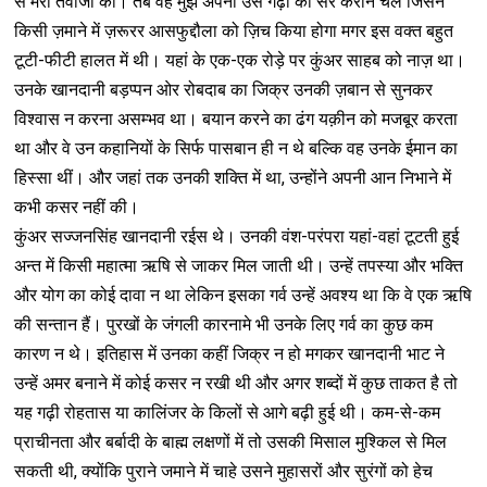
से मेरी तवाजो की। तब वह मुझे अपनी उस गढ़ी की सैर कराने चले जिसने
किसी ज़माने में ज़रूरर आसफुद्दौला को ज़िच किया होगा मगर इस वक्त बहुत
टूटी-फीटी हालत में थी। यहां के एक-एक रोड़े पर कुंअर साहब को नाज़ था।
उनके खानदानी बड़प्पन ओर रोबदाब का जिक्र उनकी ज़बान से सुनकर
विश्वास न करना असम्भव था। बयान करने का ढंग यक़ीन को मजबूर करता
था और वे उन कहानियों के सिर्फ पासबान ही न थे बल्कि वह उनके ईमान का
हिस्सा थीं। और जहां तक उनकी शक्ति में था, उन्होंने अपनी आन निभाने में
कभी कसर नहीं की।
कुंअर सज्जनसिंह खानदानी रईस थे। उनकी वंश-परंपरा यहां-वहां टूटती हुई
अन्त में किसी महात्मा ऋषि से जाकर मिल जाती थी। उन्हें तपस्या और भक्ति
और योग का कोई दावा न था लेकिन इसका गर्व उन्हें अवश्य था कि वे एक ऋषि
की सन्तान हैं। पुरखों के जंगली कारनामे भी उनके लिए गर्व का कुछ कम
कारण न थे। इतिहास में उनका कहीं जिक्र न हो मगकर खानदानी भाट ने
उन्हें अमर बनाने में कोई कसर न रखी थी और अगर शब्दों में कुछ ताकत है तो
यह गढ़ी रोहतास या कालिंजर के किलों से आगे बढ़ी हुई थी। कम-से-कम
प्राचीनता और बर्बादी के बाह्म लक्षणों में तो उसकी मिसाल मुश्किल से मिल
सकती थी, क्योंकि पुराने जमाने में चाहे उसने मुहासरों और सुरंगों को हेच