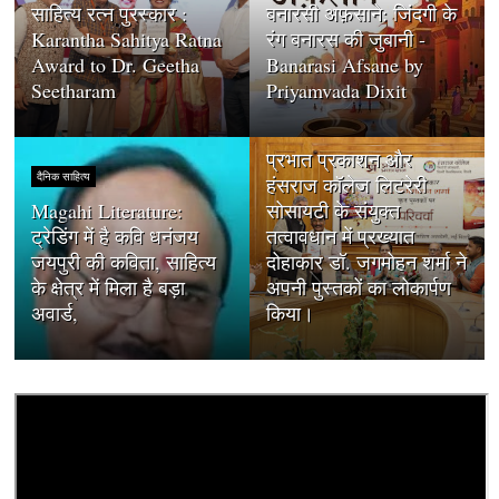
साहित्य रत्न पुरस्कार :
बनारसी अफ़साने: जिंदगी के
Karantha Sahitya Ratna
रंग बनारस की जुबानी -
Award to Dr. Geetha
Banarasi Afsane by
Seetharam
Priyamvada Dixit
दैनिक साहित्य
प्रभात प्रकाशन और
दैनिक साहित्य
हंसराज कॉलेज लिटरेरी
Magahi Literature:
सोसायटी के संयुक्त
ट्रेडिंग में है कवि धनंजय
तत्वावधान में प्रख्यात
जयपुरी की कविता, साहित्य
दोहाकार डॉ. जगमोहन शर्मा ने
के क्षेत्र में मिला है बड़ा
अपनी पुस्तकों का लोकार्पण
अवार्ड,
किया।