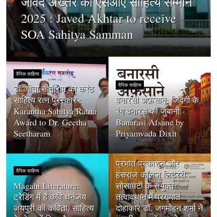
जावेद अख्तर को एसओए साहित्य सम्मान
2025 : Javed Akhtar to receive
SOA Sahitya Samman
दैनिक साहित्य
दैनिक साहित्य
डॉ. गीता सीताराम को करंठ
साहित्य रत्न पुरस्कार :
बनारसी अफ़साने: जिंदगी के
Karantha Sahitya Ratna
रंग बनारस की जुबानी -
Award to Dr. Geetha
Banarasi Afsane by
Seetharam
Priyamvada Dixit
दैनिक साहित्य
प्रभात प्रकाशन और
दैनिक साहित्य
हंसराज कॉलेज लिटरेरी
Magahi Literature:
सोसायटी के संयुक्त
ट्रेडिंग में है कवि धनंजय
तत्वावधान में प्रख्यात
जयपुरी की कविता, साहित्य
दोहाकार डॉ. जगमोहन शर्मा ने