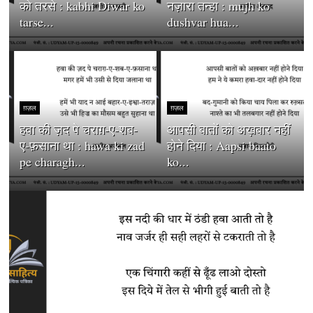
को तरसे : kabhi Diwar ko
नज़ारा तन्हा : mujh ko
tarse...
dushvar hua...
ग़ज़ल
ग़ज़ल
हवा की ज़द पे चराग़-ए-शब-
आपसी बातों को अख़बार नहीं
ए-फ़साना था : hawa ki zad
होने दिया : Aapsi baato
pe charagh...
ko...