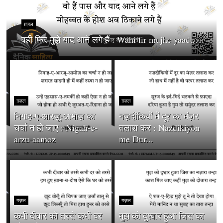
ग़ज़ल
वही फिर मुझे याद आने लगे हैं : Wahi fir mujhe yaad...
ग़ज़ल
ग़ज़ल
निगाह-ए-आरज़ू-आमोज़ का
नज़दीकियों में दूर का मंज़र
चर्चा न हो जाए : Nigah-e-
तलाश कर : Nazdikiyon
arzu-aamoz
me Dur...
ग़ज़ल
ग़ज़ल
कभी दीवार को तरसे कभी दर
मुझ को दुश्वार हुआ जिस का