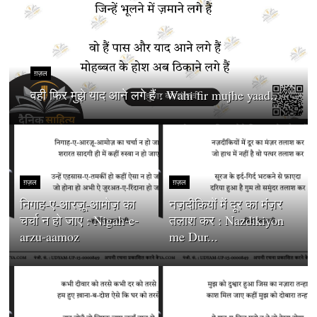
ग़ज़ल
वही फिर मुझे याद आने लगे हैं : Wahi fir mujhe yaad...
ग़ज़ल
ग़ज़ल
निगाह-ए-आरज़ू-आमोज़ का
नज़दीकियों में दूर का मंज़र
चर्चा न हो जाए : Nigah-e-
तलाश कर : Nazdikiyon
arzu-aamoz
me Dur...