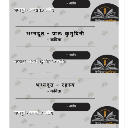
भग्नदूत - अनुरोध../ अज्ञेय
भग्नदूत - प्रातः कुमुदिनी../ अज्ञेय
भग्नदूत - रहस्य.../ अज्ञेय