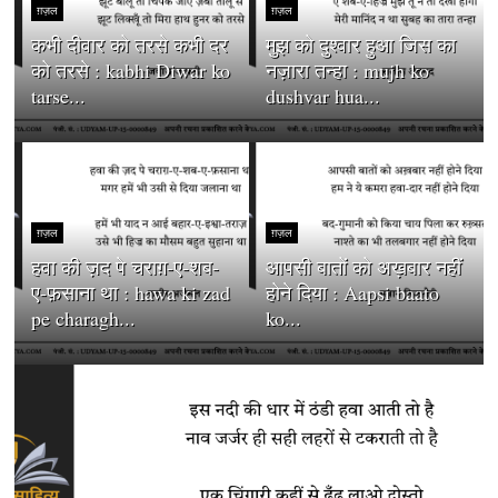
ग़ज़ल
ग़ज़ल
कभी दीवार को तरसे कभी दर
मुझ को दुश्वार हुआ जिस का
को तरसे : kabhi Diwar ko
नज़ारा तन्हा : mujh ko
tarse...
dushvar hua...
ग़ज़ल
ग़ज़ल
हवा की ज़द पे चराग़-ए-शब-
आपसी बातों को अख़बार नहीं
ए-फ़साना था : hawa ki zad
होने दिया : Aapsi baato
pe charagh...
ko...