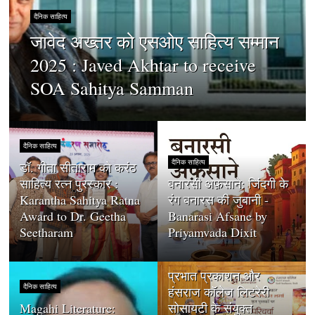
दैनिक साहित्य
जावेद अख्तर को एसओए साहित्य सम्मान
2025 : Javed Akhtar to receive
SOA Sahitya Samman
दैनिक साहित्य
दैनिक साहित्य
डॉ. गीता सीताराम को करंठ
साहित्य रत्न पुरस्कार :
बनारसी अफ़साने: जिंदगी के
Karantha Sahitya Ratna
रंग बनारस की जुबानी -
Award to Dr. Geetha
Banarasi Afsane by
Seetharam
Priyamvada Dixit
दैनिक साहित्य
प्रभात प्रकाशन और
दैनिक साहित्य
हंसराज कॉलेज लिटरेरी
Magahi Literature:
सोसायटी के संयुक्त