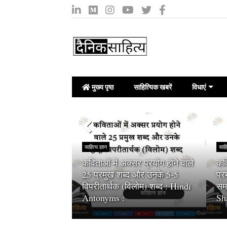
मुख्य पृष्ठ
साहित्यिक खबरें
विधाएं
साहित्य ज्ञान
साहि
कविताओं में अक्सर प्रयोग होने वाले
कवि
े कहते हैं :
25 प्रमुख शब्द और उनके 5-5
प्
 (Independent
विपरीतार्थक (विलोम) शब्द : Hindi
समा
Antonyms :
Sh