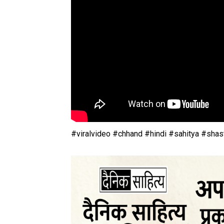
#viralvideo #chhand #hindi #sahitya #shastr