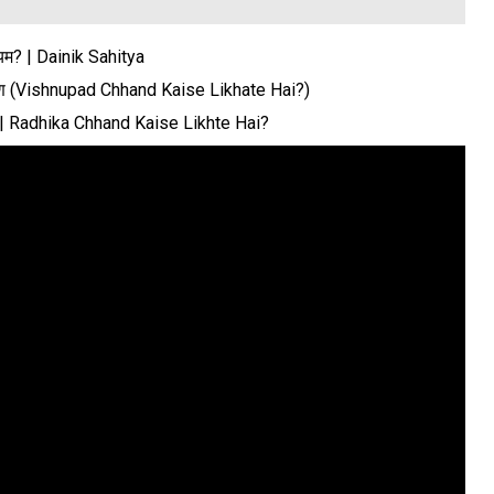
नियम? | Dainik Sahitya
ाहरण (Vishnupad Chhand Kaise Likhate Hai?)
रण | Radhika Chhand Kaise Likhte Hai?