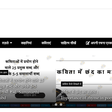
ग़ज़ले
कहानियां
कविताएं
साहित्य सीखें
अपनी रचना प्रका
त्य ज्ञान
ताओं में प्रयोग होने वाले 25
कविता कैसे लिखते है
रमुख शब्द और उनके 5-5
नार्थी शब्द: Samanarthi
कविता में छंद का महत्व :
abd
Importance of rhyme in poe