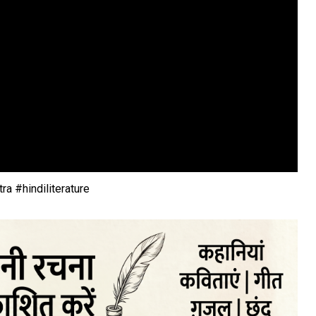
a #hindiliterature