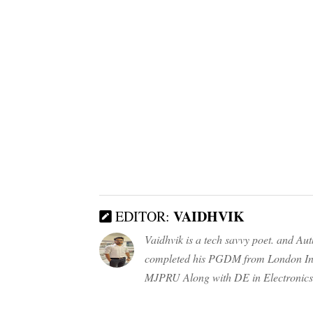
VAIDHVIK
EDITOR:
Vaidhvik is a tech savvy poet. and Au
completed his PGDM from London Inst
MJPRU Along with DE in Electronics E