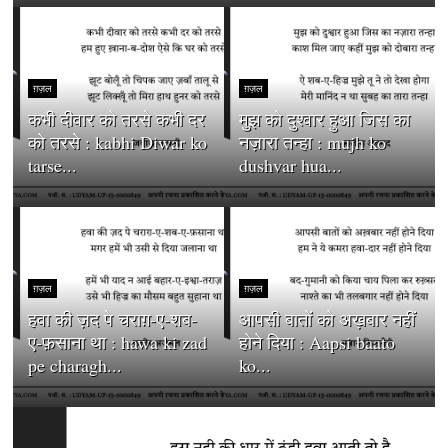
ग़ज़ल
ग़ज़ल
कभी दीवार को तरसे कभी दर
मुझ को दुश्वार हुआ जिस का
को तरसे : kabhi Diwar ko
नज़ारा तन्हा : mujh ko
tarse...
dushvar hua...
ग़ज़ल
ग़ज़ल
हवा की ज़द पे चराग़-ए-शब-
आपसी बातों को अख़बार नहीं
ए-फ़साना था : hawa ki zad
होने दिया : Aapsi baato
pe charagh...
ko...