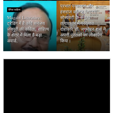
प्रभात प्रकाशन और
दैनिक साहित्य
हंसराज कॉलेज लिटरेरी
Magahi Literature:
सोसायटी के संयुक्त
ट्रेडिंग में है कवि धनंजय
तत्वावधान में प्रख्यात
जयपुरी की कविता, साहित्य
दोहाकार डॉ. जगमोहन शर्मा ने
के क्षेत्र में मिला है बड़ा
अपनी पुस्तकों का लोकार्पण
अवार्ड,
किया।