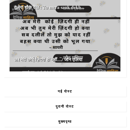
तू मेरा शौक़ देख : Tu mera sauk dekh...
अब मेरी कोई ज़िंदगी ही नहीं..../ जॉन एलिया
नई पोस्ट
पुरानी पोस्ट
मुख्यपृष्ठ