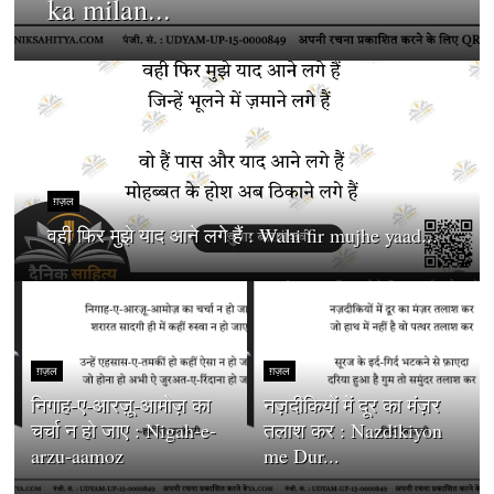
ka milan...
ग़ज़ल
वही फिर मुझे याद आने लगे हैं : Wahi fir mujhe yaad...
ग़ज़ल
ग़ज़ल
निगाह-ए-आरज़ू-आमोज़ का
नज़दीकियों में दूर का मंज़र
चर्चा न हो जाए : Nigah-e-
तलाश कर : Nazdikiyon
arzu-aamoz
me Dur...