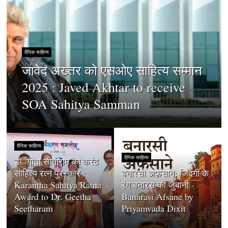
दैनिक साहित्य
जावेद अख्तर को एसओए साहित्य सम्मान
2025 : Javed Akhtar to receive
SOA Sahitya Samman
दैनिक साहित्य
दैनिक साहित्य
डॉ. गीता सीताराम को करंठ
साहित्य रत्न पुरस्कार :
बनारसी अफ़साने: जिंदगी के
Karantha Sahitya Ratna
रंग बनारस की जुबानी -
Award to Dr. Geetha
Banarasi Afsane by
Seetharam
Priyamvada Dixit
दैनिक साहित्य